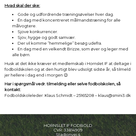
Hvad skal der ske:
Gode og udfordrende træningsøvelser hver dag.
Én dag med koncentreret målmandstræning for alle
målvogtere.
Sjove konkurrencer.
Sjov, hygge og godt samvær.
Der vil komme ”hemmelige” besøg udefra.
En dag med en velkendt Brizze, som øver og leger med
alle børn.
Husk at det ikke kræver et medlemskab i Hornslet IF at deltage i
fodboldskolen og at den hurtigt blev udsolgt sidste år, så tilmeld
jer hellere i dag end i morgen 😉
Har i spørgsmål vedr. tilmelding eller selve fodbolskolen, så
kontakt:
Fodboldskoleleder: Klaus Schmidt – 25165208 – klaus@smini3.dk
HORNSLET IF FODBOLD
CVR:
33814909
Stadionvej 4