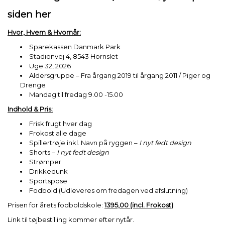
siden her
Hvor, Hvem & Hvornår:
Sparekassen Danmark Park
Stadionvej 4, 8543 Hornslet
Uge 32, 2026
Aldersgruppe – Fra årgang 2019 til årgang 2011 / Piger og
Drenge
Mandag til fredag 9.00 -15.00
Indhold & Pris:
Frisk frugt hver dag
Frokost alle dage
Spillertrøje inkl. Navn på ryggen –
I nyt fedt design
Shorts –
I nyt fedt design
Strømper
Drikkedunk
Sportspose
Fodbold (Udleveres om fredagen ved afslutning)
Prisen for årets fodboldskole:
1395,00 (incl. Frokost)
Link til tøjbestilling kommer efter nytår.