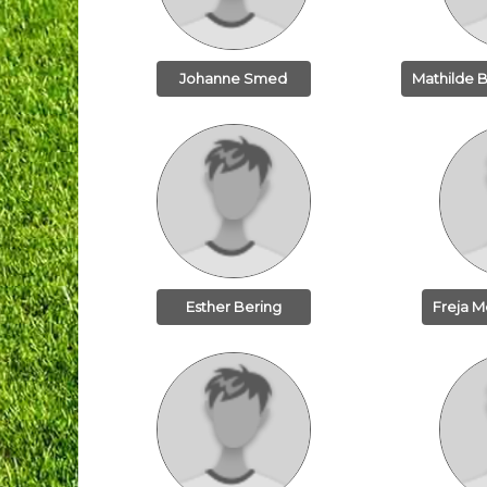
Johanne Smed
Mathilde 
Esther Bering
Freja M