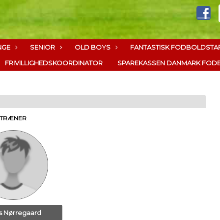
NGE
SENIOR
OLD BOYS
FANTASTISK FODBOLDSTAR
FRIVILLIGHEDSKOORDINATOR
SPAREKASSEN DANMARK FODB
TRÆNER
 Nørregaard