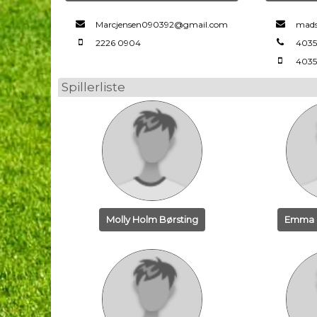
Marcjensen090392@gmail.com
mads
2226 0904
4035
4035
Spillerliste
Molly Holm Børsting
Emma L