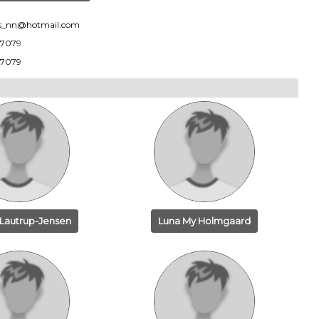
_nn@hotmail.com
7079
7079
autrup-Jensen
Luna My Holmgaard