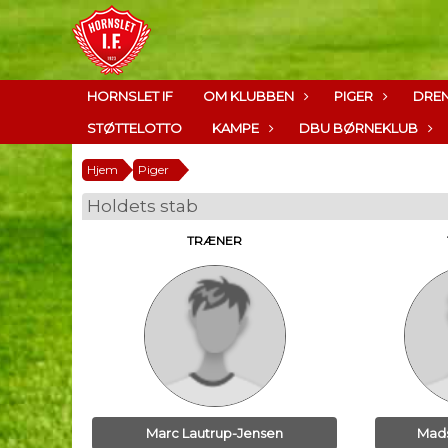
HORNSLET IF
OM KLUBBEN
PIGER
DRE
STØTTELOTTO
KAMPE
DBU BØRNEKLUB
Hjem
Piger
Holdets stab
TRÆNER
Marc Lautrup-Jensen
Mads