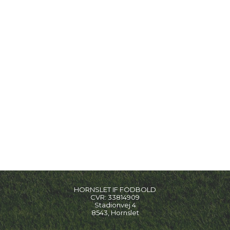
HORNSLET IF FODBOLD
CVR:
33814909
Stadionvej 4
8543, Hornslet