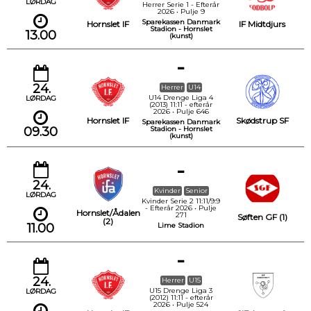
LØRDAG
Herrer Serie 1 - Efterår
2026 • Pulje 9
Sparekassen Danmark
Hornslet IF
IF Midtdjurs
Stadion - Hornslet
13.00
(kunst)
-
24.
Herrer
U14
U14 Drenge Liga 4
LØRDAG
(2013) 11:11 - efterår
2026 • Pulje 646
Hornslet IF
Skødstrup SF
Sparekassen Danmark
09.30
Stadion - Hornslet
(kunst)
-
24.
Kvinder
Senior
LØRDAG
Kvinder Serie 2 11:11/9:9
- Efterår 2026 • Pulje
Hornslet/Ådalen
271
Søften GF (1)
(2)
11.00
Lime Stadion
-
24.
Herrer
U15
U15 Drenge Liga 3
LØRDAG
(2012) 11:11 - efterår
2026 • Pulje 524