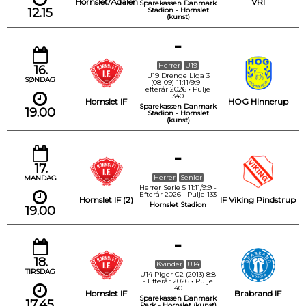
Hornslet/Ådalen
VRI
Sparekassen Danmark
12.15
Stadion - Hornslet
(kunst)
-
Herrer
U19
16.
U19 Drenge Liga 3
SØNDAG
(08-09) 11:11/9:9 -
efterår 2026 • Pulje
340
Hornslet IF
HOG Hinnerup
Sparekassen Danmark
19.00
Stadion - Hornslet
(kunst)
-
17.
Herrer
Senior
MANDAG
Herrer Serie 5 11:11/9:9 -
Efterår 2026 • Pulje 133
Hornslet IF (2)
IF Viking Pindstrup
Hornslet Stadion
19.00
-
18.
Kvinder
U14
TIRSDAG
U14 Piger C2 (2013) 8:8
- Efterår 2026 • Pulje
40
Hornslet IF
Brabrand IF
Sparekassen Danmark
17.45
Park - Hornslet (kunst)