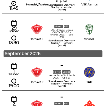
Pulje 847
Hornslet/Ådalen
VSK Aarhus
Sparekassen Danmark
11.45
Stadion - Hornslet
(kunst)
-
Herrer
U19
29.
U19 Drenge Liga 3
LØRDAG
(08-09) 11:11/9:9 -
efterår 2026 • Pulje
340
Hornslet IF
Virup IF
Sparekassen Danmark
13.30
Stadion - Hornslet
(kunst)
September 2026
-
1.
Herrer
Senior
TIRSDAG
Herrer Serie 3 - Efterår
2026 • Pulje 37
Sparekassen Danmark
Hornslet IF
TRIF
Stadion - Hornslet
19.00
(kunst)
-
2.
Herrer
U14