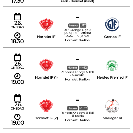
17.30
Park - Hornslet (kunst)
-
26.
Herrer
U17
ONSDAG
U17 Drenge Liga 2
(2010) 11:11 - efterår
2026 • Pulje 407
Hornslet IF
Grenaa IF
18.30
Hornslet Stadion
-
26.
Herrer
M+32
ONSDAG
Randers Oldboys A 11:11
• A-række
Hornslet IF (1)
Helsted Fremad IF
Hornslet Stadion
19.00
-
26.
Herrer
M+32
ONSDAG
Randers Oldboys B 11:11
• B-række
Hornslet IF (2)
Mariager IK
Hornslet Stadion
19.00