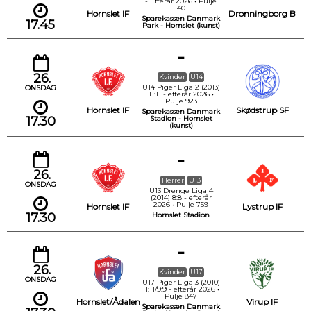
- Efterår 2026 • Pulje
40
Hornslet IF
Dronningborg B
Sparekassen Danmark
17.45
Park - Hornslet (kunst)
-
26.
Kvinder
U14
U14 Piger Liga 2 (2013)
ONSDAG
11:11 - efterår 2026 •
Pulje 923
Hornslet IF
Skødstrup SF
Sparekassen Danmark
17.30
Stadion - Hornslet
(kunst)
-
26.
Herrer
U13
ONSDAG
U13 Drenge Liga 4
(2014) 8:8 - efterår
2026 • Pulje 759
Hornslet IF
Lystrup IF
17.30
Hornslet Stadion
-
26.
Kvinder
U17
ONSDAG
U17 Piger Liga 3 (2010)
11:11/9:9 - efterår 2026 •
Pulje 847
Hornslet/Ådalen
Virup IF
Sparekassen Danmark