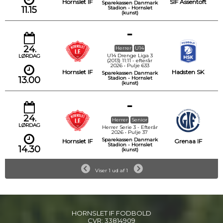
Hornslet IF
SIF Assentoft
Sparekassen Danmark
11.15
Stadion - Hornslet
(kunst)
-
24.
Herrer
U14
U14 Drenge Liga 3
LØRDAG
(2013) 11:11 - efterår
2026 • Pulje 633
Hornslet IF
Hadsten SK
Sparekassen Danmark
13.00
Stadion - Hornslet
(kunst)
-
24.
Herrer
Senior
LØRDAG
Herrer Serie 3 - Efterår
2026 • Pulje 37
Sparekassen Danmark
Hornslet IF
Grenaa IF
Stadion - Hornslet
14.30
(kunst)
Viser 1 ud af 1
HORNSLET IF FODBOLD
CVR:
33814909