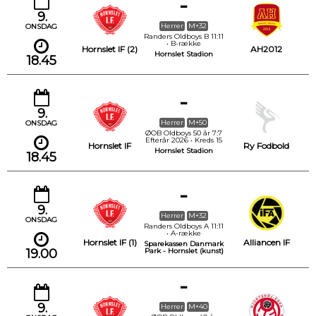
-
9.
Herrer
M+32
ONSDAG
Randers Oldboys B 11:11
• B-række
Hornslet IF (2)
AH2012
Hornslet Stadion
18.45
-
9.
Herrer
M+50
ONSDAG
ØOB Oldboys 50 år 7:7
Efterår 2026 • Kreds 15
Hornslet IF
Ry Fodbold
Hornslet Stadion
18.45
-
9.
Herrer
M+32
ONSDAG
Randers Oldboys A 11:11
• A-række
Hornslet IF (1)
Alliancen IF
Sparekassen Danmark
19.00
Park - Hornslet (kunst)
-
9.
Herrer
M+40