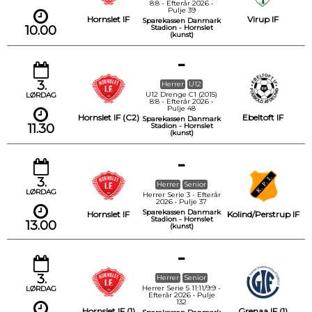
8:8 - Efterår 2026 •
Pulje 39
Hornslet IF
Virup IF
Sparekassen Danmark
10.00
Stadion - Hornslet
(kunst)
-
3.
Herrer
U12
U12 Drenge C1 (2015)
LØRDAG
8:8 - Efterår 2026 •
Pulje 48
Hornslet IF (C2)
Ebeltoft IF
Sparekassen Danmark
11.30
Stadion - Hornslet
(kunst)
-
3.
Herrer
Senior
LØRDAG
Herrer Serie 3 - Efterår
2026 • Pulje 37
Sparekassen Danmark
Hornslet IF
Kolind/Perstrup IF
Stadion - Hornslet
13.00
(kunst)
-
3.
Herrer
Senior
Herrer Serie 5 11:11/9:9 -
LØRDAG
Efterår 2026 • Pulje
132
Hornslet IF (1)
Grenaa IF (1)