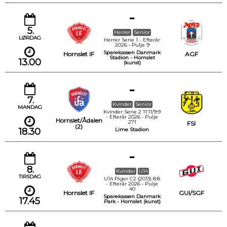
-
5.
Herrer
Senior
LØRDAG
Herrer Serie 1 - Efterår
2026 • Pulje 9
Sparekassen Danmark
Hornslet IF
AGF
Stadion - Hornslet
13.00
(kunst)
-
7.
Kvinder
Senior
MANDAG
Kvinder Serie 2 11:11/9:9
- Efterår 2026 • Pulje
Hornslet/Ådalen
271
FSI
(2)
18.30
Lime Stadion
-
8.
Kvinder
U14
TIRSDAG
U14 Piger C2 (2013) 8:8
- Efterår 2026 • Pulje
40
Hornslet IF
GUI/SGF
Sparekassen Danmark
17.45
Park - Hornslet (kunst)