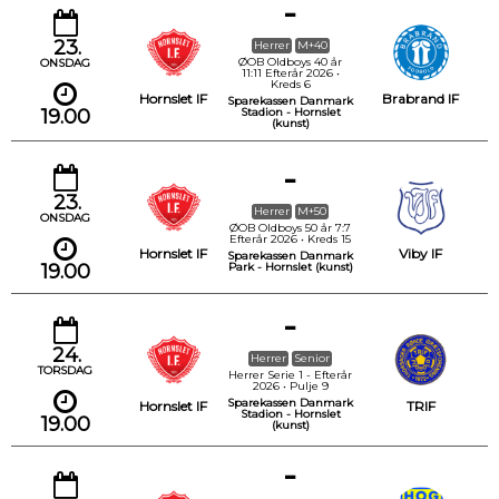
-
23.
Herrer
M+40
ØOB Oldboys 40 år
ONSDAG
11:11 Efterår 2026 •
Kreds 6
Hornslet IF
Brabrand IF
Sparekassen Danmark
19.00
Stadion - Hornslet
(kunst)
-
23.
Herrer
M+50
ONSDAG
ØOB Oldboys 50 år 7:7
Efterår 2026 • Kreds 15
Hornslet IF
Viby IF
Sparekassen Danmark
19.00
Park - Hornslet (kunst)
-
24.
Herrer
Senior
TORSDAG
Herrer Serie 1 - Efterår
2026 • Pulje 9
Sparekassen Danmark
Hornslet IF
TRIF
Stadion - Hornslet
19.00
(kunst)
-