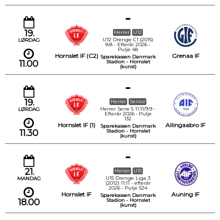
-
19.
Herrer
U12
U12 Drenge C1 (2015)
LØRDAG
8:8 - Efterår 2026 •
Pulje 48
Hornslet IF (C2)
Grenaa IF
Sparekassen Danmark
11.00
Stadion - Hornslet
(kunst)
-
19.
Herrer
Senior
Herrer Serie 5 11:11/9:9 -
LØRDAG
Efterår 2026 • Pulje
132
Hornslet IF (1)
Allingaabro IF
Sparekassen Danmark
11.30
Stadion - Hornslet
(kunst)
-
21.
Herrer
U15
U15 Drenge Liga 3
MANDAG
(2012) 11:11 - efterår
2026 • Pulje 524
Hornslet IF
Auning IF
Sparekassen Danmark
18.00
Stadion - Hornslet
(kunst)