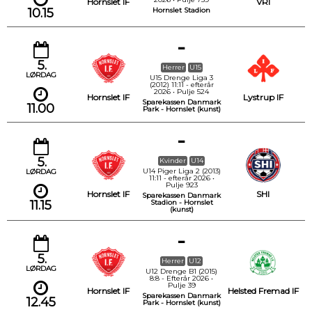
Hornslet IF
VRI
10.15
Hornslet Stadion
-
5.
Herrer
U15
LØRDAG
U15 Drenge Liga 3
(2012) 11:11 - efterår
2026 • Pulje 524
Hornslet IF
Lystrup IF
Sparekassen Danmark
11.00
Park - Hornslet (kunst)
-
5.
Kvinder
U14
U14 Piger Liga 2 (2013)
LØRDAG
11:11 - efterår 2026 •
Pulje 923
Hornslet IF
SHI
Sparekassen Danmark
11.15
Stadion - Hornslet
(kunst)
-
5.
Herrer
U12
LØRDAG
U12 Drenge B1 (2015)
8:8 - Efterår 2026 •
Pulje 39
Hornslet IF
Helsted Fremad IF
Sparekassen Danmark
12.45
Park - Hornslet (kunst)