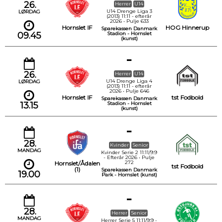
26.
Herrer
U14
U14 Drenge Liga 3
LØRDAG
(2013) 11:11 - efterår
2026 • Pulje 633
Hornslet IF
HOG Hinnerup
Sparekassen Danmark
09.45
Stadion - Hornslet
(kunst)
-
26.
Herrer
U14
U14 Drenge Liga 4
LØRDAG
(2013) 11:11 - efterår
2026 • Pulje 646
Hornslet IF
tst Fodbold
Sparekassen Danmark
13.15
Stadion - Hornslet
(kunst)
-
28.
Kvinder
Senior
MANDAG
Kvinder Serie 2 11:11/9:9
- Efterår 2026 • Pulje
272
Hornslet/Ådalen
tst Fodbold
(1)
Sparekassen Danmark
19.00
Park - Hornslet (kunst)
-
28.
Herrer
Senior
MANDAG
Herrer Serie 5 11:11/9:9 -