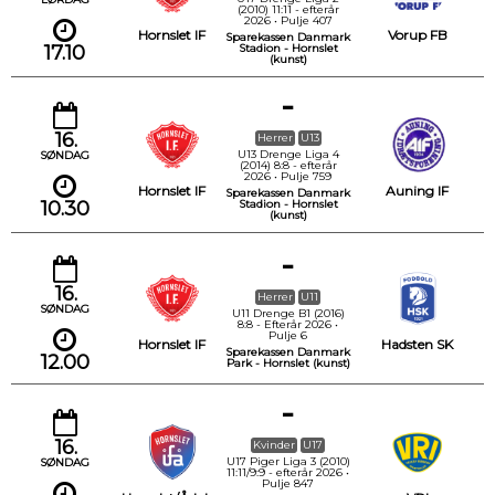
(2010) 11:11 - efterår
2026 • Pulje 407
Hornslet IF
Vorup FB
Sparekassen Danmark
17.10
Stadion - Hornslet
(kunst)
-
16.
Herrer
U13
U13 Drenge Liga 4
SØNDAG
(2014) 8:8 - efterår
2026 • Pulje 759
Hornslet IF
Auning IF
Sparekassen Danmark
10.30
Stadion - Hornslet
(kunst)
-
16.
Herrer
U11
SØNDAG
U11 Drenge B1 (2016)
8:8 - Efterår 2026 •
Pulje 6
Hornslet IF
Hadsten SK
Sparekassen Danmark
12.00
Park - Hornslet (kunst)
-
16.
Kvinder
U17
U17 Piger Liga 3 (2010)
SØNDAG
11:11/9:9 - efterår 2026 •
Pulje 847