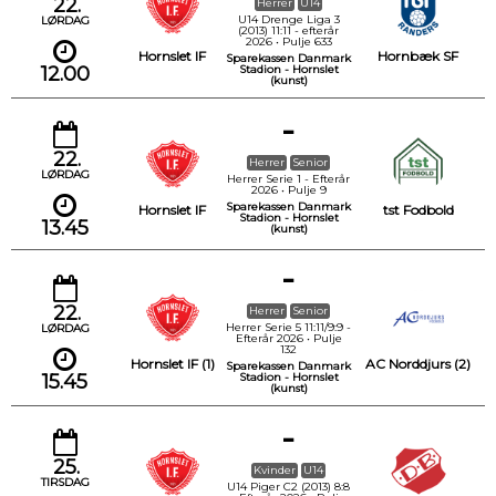
22.
Herrer
U14
U14 Drenge Liga 3
LØRDAG
(2013) 11:11 - efterår
2026 • Pulje 633
Hornslet IF
Hornbæk SF
Sparekassen Danmark
12.00
Stadion - Hornslet
(kunst)
-
22.
Herrer
Senior
LØRDAG
Herrer Serie 1 - Efterår
2026 • Pulje 9
Sparekassen Danmark
Hornslet IF
tst Fodbold
Stadion - Hornslet
13.45
(kunst)
-
22.
Herrer
Senior
Herrer Serie 5 11:11/9:9 -
LØRDAG
Efterår 2026 • Pulje
132
Hornslet IF (1)
AC Norddjurs (2)
Sparekassen Danmark
15.45
Stadion - Hornslet
(kunst)
-
25.
Kvinder
U14
TIRSDAG
U14 Piger C2 (2013) 8:8