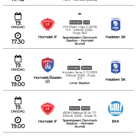
-
19.
Kvinder
U14
U14 Piger Liga 2 (2013)
ONSDAG
11:11 - efterår 2026 •
Pulje 923
Hornslet IF
Hadsten SK
Sparekassen Danmark
17.30
Stadion - Hornslet
(kunst)
-
19.
Kvinder
Senior
ONSDAG
Kvinder Serie 2 11:11/9:9
- Efterår 2026 • Pulje
Hornslet/Ådalen
271
Hadsten SK
(2)
19.00
Lime Stadion
-
19.
Herrer
M+50
ONSDAG
ØOB Oldboys 50 år 7:7
Efterår 2026 • Kreds 15
Sparekassen Danmark
Hornslet IF
BMI
Stadion - Hornslet
19.00
(kunst)