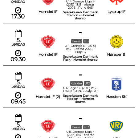
U14 Drenge Liga 4
ONSDAG
(2013) 11:11 - efterår
2026 • Pulje 646
Hornslet IF
Lystrup IF
Sparekassen Danmark
17.30
Stadion - Hornslet
(kunst)
-
5.
Herrer
U11
LØRDAG
U11 Drenge B1 (2016)
8:8 - Efterår 2026 •
Pulje 6
Hornslet IF
Nørager B
Sparekassen Danmark
09.30
Park - Hornslet (kunst)
-
5.
Kvinder
U12
LØRDAG
U12 Piger C (2015) 8:8 -
Efterår 2026 • Pulje 78
Sparekassen Danmark
Hornslet IF (2)
Hadsten SK
Stadion - Hornslet
09.45
(kunst)
-
5.
Herrer
U13
LØRDAG
U13 Drenge Liga 4
(2014) 8:8 - efterår
2026 • Pulje 759