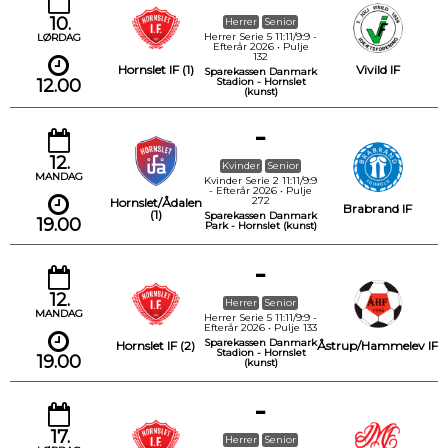
10.
Herrer
Senior
Herrer Serie 5 11:11/9:9 -
LØRDAG
Efterår 2026 • Pulje
132
Hornslet IF (1)
Vivild IF
Sparekassen Danmark
12.00
Stadion - Hornslet
(kunst)
-
12.
Kvinder
Senior
MANDAG
Kvinder Serie 2 11:11/9:9
- Efterår 2026 • Pulje
272
Hornslet/Ådalen
Brabrand IF
(1)
Sparekassen Danmark
19.00
Park - Hornslet (kunst)
-
12.
Herrer
Senior
MANDAG
Herrer Serie 5 11:11/9:9 -
Efterår 2026 • Pulje 133
Sparekassen Danmark
Hornslet IF (2)
Åstrup/Hammelev IF
Stadion - Hornslet
19.00
(kunst)
-
17.
Herrer
Senior