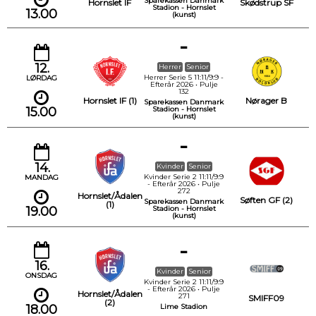
Sparekassen Danmark
Hornslet IF
Skødstrup SF
Stadion - Hornslet
13.00
(kunst)
-
12.
Herrer
Senior
Herrer Serie 5 11:11/9:9 -
LØRDAG
Efterår 2026 • Pulje
132
Hornslet IF (1)
Nørager B
Sparekassen Danmark
15.00
Stadion - Hornslet
(kunst)
-
14.
Kvinder
Senior
Kvinder Serie 2 11:11/9:9
MANDAG
- Efterår 2026 • Pulje
272
Hornslet/Ådalen
Søften GF (2)
Sparekassen Danmark
(1)
19.00
Stadion - Hornslet
(kunst)
-
16.
Kvinder
Senior
ONSDAG
Kvinder Serie 2 11:11/9:9
- Efterår 2026 • Pulje
Hornslet/Ådalen
271
SMIFF09
(2)
18.00
Lime Stadion