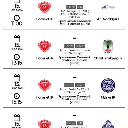
15.
Herrer
U12
LØRDAG
U12 Drenge B1 (2015)
8:8 - Efterår 2026 •
Pulje 39
Hornslet IF
AC Norddjurs
Sparekassen Danmark
11.00
Park - Hornslet (kunst)
-
15.
Herrer
Senior
LØRDAG
Herrer Serie 1 - Efterår
2026 • Pulje 9
Sparekassen Danmark
Hornslet IF
Christiansbjerg IF
Stadion - Hornslet
13.15
(kunst)
-
15.
Herrer
Senior
LØRDAG
Herrer Serie 3 - Efterår
2026 • Pulje 37
Sparekassen Danmark
Hornslet IF
Mørke IF
Stadion - Hornslet
15.15
(kunst)
-
15.
Herrer
U17
U17 Drenge Liga 2
LØRDAG