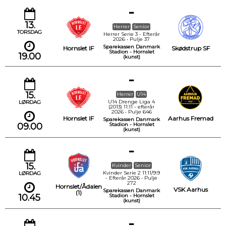
-
13.
Herrer
Senior
TORSDAG
Herrer Serie 3 - Efterår
2026 • Pulje 37
Sparekassen Danmark
Hornslet IF
Skødstrup SF
Stadion - Hornslet
19.00
(kunst)
-
15.
Herrer
U14
U14 Drenge Liga 4
LØRDAG
(2013) 11:11 - efterår
2026 • Pulje 646
Hornslet IF
Aarhus Fremad
Sparekassen Danmark
09.00
Stadion - Hornslet
(kunst)
-
15.
Kvinder
Senior
Kvinder Serie 2 11:11/9:9
LØRDAG
- Efterår 2026 • Pulje
272
Hornslet/Ådalen
VSK Aarhus
Sparekassen Danmark
(1)
10.45
Stadion - Hornslet
(kunst)
-