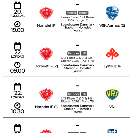
-
20.
Herrer
Senior
TORSDAG
Herrer Serie 3 - Efterår
2026 • Pulje 37
Sparekassen Danmark
Hornslet IF
VSK Aarhus (2)
Stadion - Hornslet
19.00
(kunst)
-
22.
Kvinder
U12
LØRDAG
U12 Piger C (2015) 8:8 -
Efterår 2026 • Pulje 78
Sparekassen Danmark
Hornslet IF (2)
Lystrup IF
Stadion - Hornslet
09.00
(kunst)
-
22.
Kvinder
U12
LØRDAG
U12 Piger C (2015) 8:8 -
Efterår 2026 • Pulje 79
Sparekassen Danmark
Hornslet IF (1)
VRI
Stadion - Hornslet
10.30
(kunst)
-