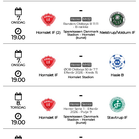
-
7.
Herrer
M+32
ONSDAG
Randers Oldboys B 11:11
• B-række
Sparekassen Danmark
Hornslet IF (2)
Nielstrup/Voldum IF
Stadion - Hornslet
19.00
(kunst)
-
7.
Herrer
M+50
ONSDAG
ØOB Oldboys 50 år 7:7
Efterår 2026 • Kreds 15
Hornslet IF
Hasle B
Hornslet Stadion
19.00
-
8.
Herrer
Senior
TORSDAG
Herrer Serie 1 - Efterår
2026 • Pulje 9
Sparekassen Danmark
Hornslet IF
Stavtrup IF
Stadion - Hornslet
19.00
(kunst)
-