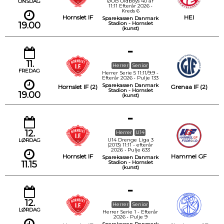
ØOB Oldboys 40 år
ONSDAG
11:11 Efterår 2026 •
Kreds 6
Hornslet IF
HEI
Sparekassen Danmark
19.00
Stadion - Hornslet
(kunst)
-
11.
Herrer
Senior
FREDAG
Herrer Serie 5 11:11/9:9 -
Efterår 2026 • Pulje 133
Sparekassen Danmark
Hornslet IF (2)
Grenaa IF (2)
Stadion - Hornslet
19.00
(kunst)
-
12.
Herrer
U14
U14 Drenge Liga 3
LØRDAG
(2013) 11:11 - efterår
2026 • Pulje 633
Hornslet IF
Hammel GF
Sparekassen Danmark
11.15
Stadion - Hornslet
(kunst)
-
12.
Herrer
Senior
LØRDAG
Herrer Serie 1 - Efterår
2026 • Pulje 9