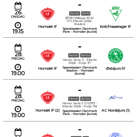
-
26.
Herrer
M+40
ONSDAG
ØOB Oldboys 40 år
11:11 Efterår 2026 •
Kreds 6
Hornslet IF
Kolt/Hasselager IF
Sparekassen Danmark
19.15
Park - Hornslet (kunst)
-
28.
Herrer
Senior
FREDAG
Herrer Serie 3 - Efterår
2026 • Pulje 37
Sparekassen Danmark
Hornslet IF
Østdjurs 91
Stadion - Hornslet
19.00
(kunst)
-
28.
Herrer
Senior
FREDAG
Herrer Serie 5 11:11/9:9 -
Efterår 2026 • Pulje 133
Hornslet IF (2)
AC Norddjurs (1)
Sparekassen Danmark
19.00
Park - Hornslet (kunst)
-