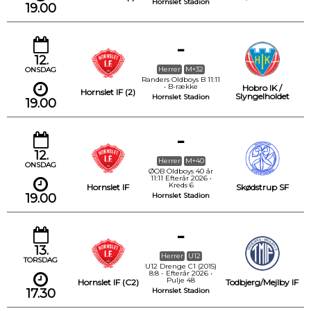
Hornslet Stadion
19.00
-
12.
Herrer
M+32
ONSDAG
Randers Oldboys B 11:11
• B-række
Hobro IK /
Hornslet IF (2)
Slyngelholdet
Hornslet Stadion
19.00
-
12.
Herrer
M+40
ONSDAG
ØOB Oldboys 40 år
11:11 Efterår 2026 •
Kreds 6
Hornslet IF
Skødstrup SF
19.00
Hornslet Stadion
-
13.
Herrer
U12
TORSDAG
U12 Drenge C1 (2015)
8:8 - Efterår 2026 •
Pulje 48
Hornslet IF (C2)
Todbjerg/Mejlby IF
17.30
Hornslet Stadion