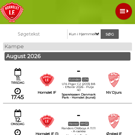
Kun i Hjemmekampe
Kampe
August 2026
-
11.
Kvinder
U14
TIRSDAG
U14 Piger C2 (2013) 8:8
- Efterår 2026 • Pulje
40
Hornslet IF
NV Djurs
Sparekassen Danmark
17.45
Park - Hornslet (kunst)
-
12.
Herrer
M+32
ONSDAG
Randers Oldboys A 11:11
• A-række
Hornslet IF (1)
Ørsted IF