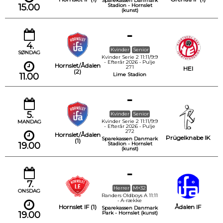
Sparekassen Danmark
15.00
Stadion - Hornslet
(kunst)
-
4.
Kvinder
Senior
SØNDAG
Kvinder Serie 2 11:11/9:9
- Efterår 2026 • Pulje
Hornslet/Ådalen
271
HEI
(2)
11.00
Lime Stadion
-
5.
Kvinder
Senior
Kvinder Serie 2 11:11/9:9
MANDAG
- Efterår 2026 • Pulje
272
Hornslet/Ådalen
Prügelknabe IK
Sparekassen Danmark
(1)
19.00
Stadion - Hornslet
(kunst)
-
7.
Herrer
M+32
ONSDAG
Randers Oldboys A 11:11
• A-række
Hornslet IF (1)
Ådalen IF
Sparekassen Danmark
19.00
Park - Hornslet (kunst)