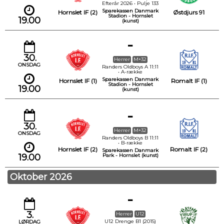
Efterår 2026 • Pulje 133
Sparekassen Danmark
Hornslet IF (2)
Østdjurs 91
Stadion - Hornslet
19.00
(kunst)
-
30.
Herrer
M+32
ONSDAG
Randers Oldboys A 11:11
• A-række
Sparekassen Danmark
Hornslet IF (1)
Romalt IF (1)
Stadion - Hornslet
19.00
(kunst)
-
30.
Herrer
M+32
ONSDAG
Randers Oldboys B 11:11
• B-række
Hornslet IF (2)
Romalt IF (2)
Sparekassen Danmark
19.00
Park - Hornslet (kunst)
Oktober 2026
-
3.
Herrer
U12
U12 Drenge B1 (2015)
LØRDAG