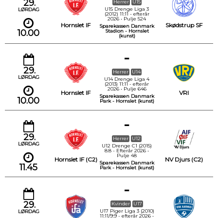
29.
Herrer
U15
U15 Drenge Liga 3
LØRDAG
(2012) 11:11 - efterår
2026 • Pulje 524
Hornslet IF
Skødstrup SF
Sparekassen Danmark
10.00
Stadion - Hornslet
(kunst)
-
29.
Herrer
U14
LØRDAG
U14 Drenge Liga 4
(2013) 11:11 - efterår
2026 • Pulje 646
Hornslet IF
VRI
Sparekassen Danmark
10.00
Park - Hornslet (kunst)
-
29.
Herrer
U12
LØRDAG
U12 Drenge C1 (2015)
8:8 - Efterår 2026 •
Pulje 48
Hornslet IF (C2)
NV Djurs (C2)
Sparekassen Danmark
11.45
Park - Hornslet (kunst)
-
29.
Kvinder
U17
U17 Piger Liga 3 (2010)
LØRDAG
11:11/9:9 - efterår 2026 •