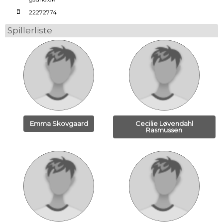
22272774
Spillerliste
Emma Skovgaard
Cecilie Løvendahl
Rasmussen