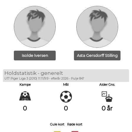
Isolde Iversen
Asta Gersdorff Stilling
Holdstatistik - generelt
U17 Piger Liga 3 (2010) 11:11/9:9 - efterår 2026 • Pulje 847
Kampe
Mål
Alder Gns.
0
0
0 år
Gule kort
Røde kort