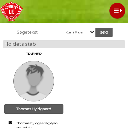
Kun i Piger
Holdets stab
TRÆNER
Thomas Hyldgaard
thomas.hyldgaard@fyso
gsund.dk