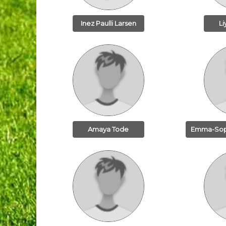
Inez Paulli Larsen
Li
Amaya Tode
Emma-Soph