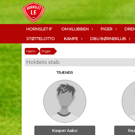
HORNSLET IF
OM KLUBBEN
PIGER
DRE
STØTTELOTTO
KAMPE
DBU BØRNEKLUB
Hjem
Piger
Holdets stab
TRÆNER
Kasper Aabo
Rez