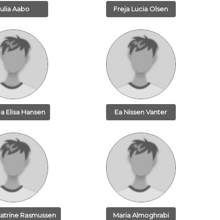
Julia Aabo
Freja Lucia Olsen
a Elisa Hansen
Ea Nissen Vanter
Katrine Rasmussen
Maria Almoghrabi