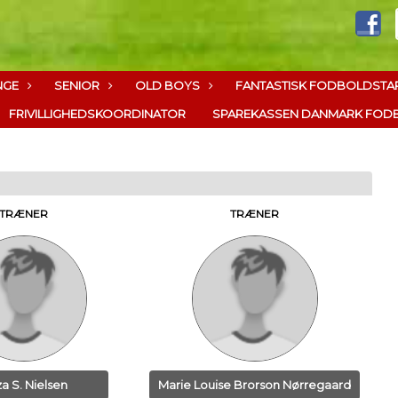
NGE
SENIOR
OLD BOYS
FANTASTISK FODBOLDSTAR
FRIVILLIGHEDSKOORDINATOR
SPAREKASSEN DANMARK FODB
TRÆNER
TRÆNER
a S. Nielsen
Marie Louise Brorson Nørregaard