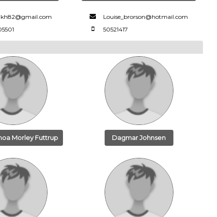
eikh82@gmail.com
Louise_brorson@hotmail.com
05501
50521417
oa Morley Futtrup
Dagmar Johnsen