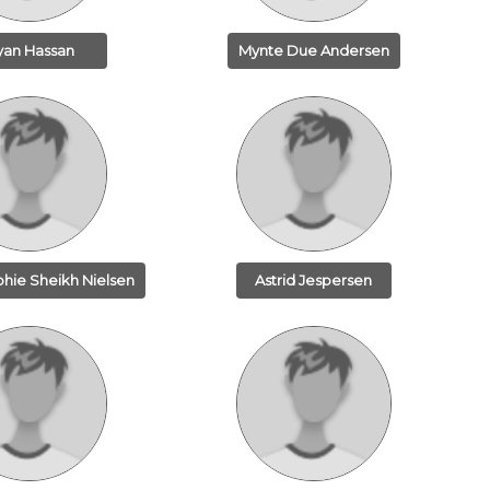
yan Hassan
Mynte Due Andersen
ie Sheikh Nielsen
Astrid Jespersen