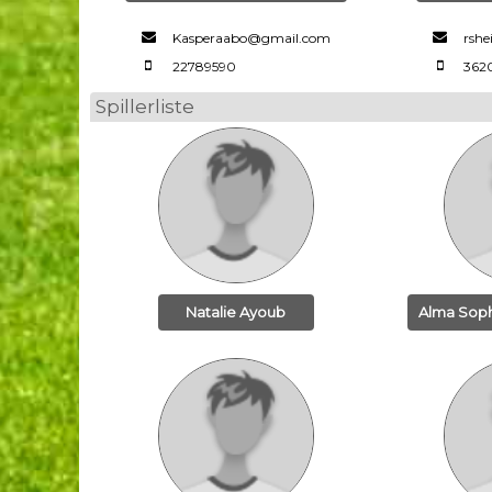
Kasperaabo@gmail.com
rsh
22789590
362
Spillerliste
Natalie Ayoub
Alma Soph