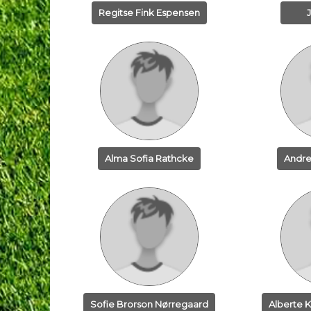
Regitse Fink Espensen
Alma Sofia Rathcke
Andre
Sofie Brorson Nørregaard
Alberte 